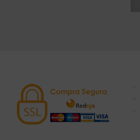
→
→
→