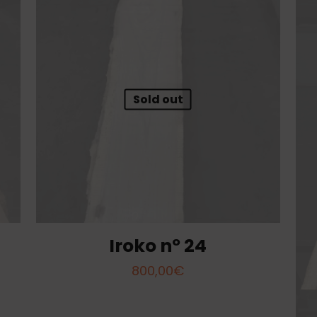
Sold out
Iroko nº 24
800,00
€