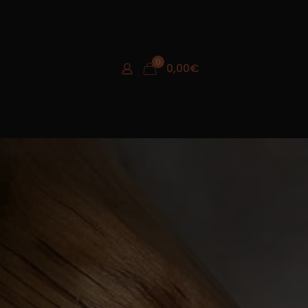
0
0,00
€