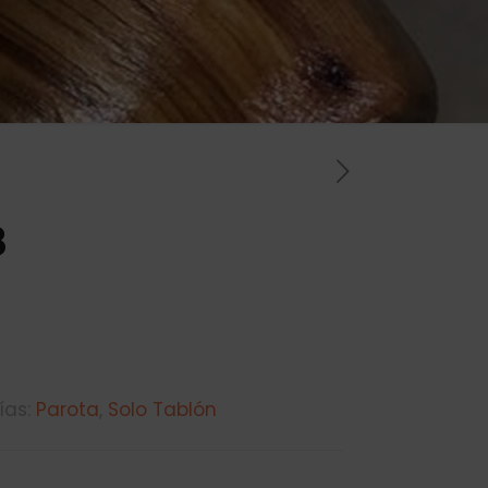
8
ías:
Parota
,
Solo Tablón