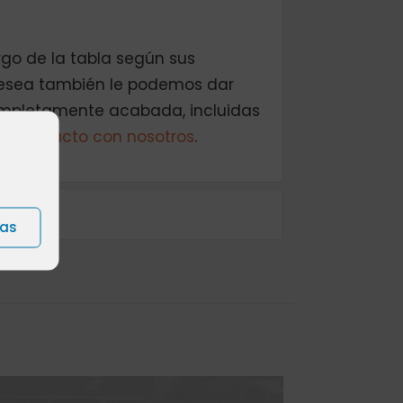
rgo de la tabla según sus
desea también le podemos dar
completamente acabada, incluidas
n contacto con nosotros
.
ias