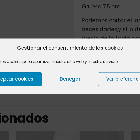
Grueso 7.5 cm
Podemos cortar el la
necesidades,y si lo 
precio de la tabla 
las patas,
póngase e
Gestionar el consentimiento de las cookies
mos cookies para optimizar nuestro sitio web y nuestro servicio.
Valoraciones
0
eptar cookies
Denegar
Ver preferenc
cionados