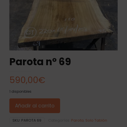
Parota nº 69
590,00
€
1 disponibles
Añadir al carrito
SKU:
PAROTA 69
Categorías:
Parota
,
Solo Tablón