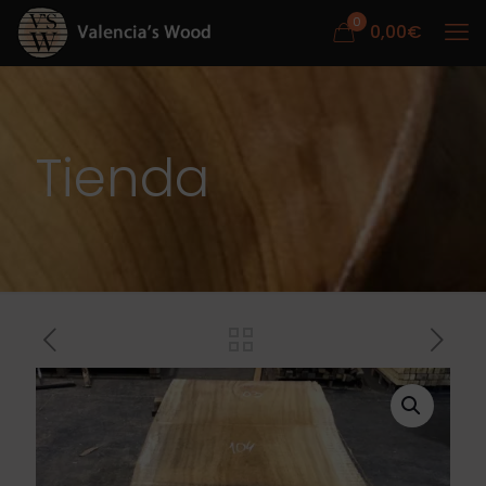
0
0,00
€
Tienda