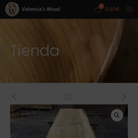
0
0,00
€
Tienda