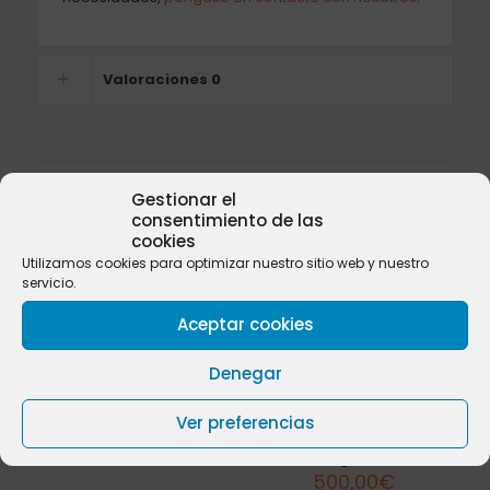
Valoraciones
0
Productos relacionados
Gestionar el
consentimiento de las
cookies
Utilizamos cookies para optimizar nuestro sitio web y nuestro
servicio.
Sold
out
Aceptar cookies
Denegar
Iroko nº 22
Ver preferencias
800,00
€
Bilinga nº 01
500,00
€