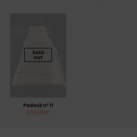
Sold
out
Padouk nº 11
250,00
€