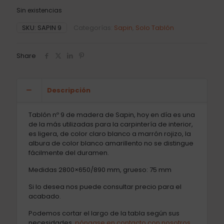
Sin existencias
SKU:
SAPIN 9
Categorías:
Sapin
,
Solo Tablón
Share
Descripción
Tablón nº 9 de madera de Sapin, hoy en día es una
de la más utilizadas para la carpintería de interior,
es ligera, de color claro blanco a marrón rojizo, la
albura de color blanco amarillento no se distingue
fácilmente del duramen.
Medidas 2800×650/890 mm, grueso: 75 mm
Si lo desea nos puede consultar precio para el
acabado.
Podemos cortar el largo de la tabla según sus
necesidades,
póngase en contacto con nosotros
.