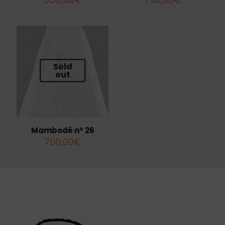
Sold
out
Mambodé nº 26
700,00
€