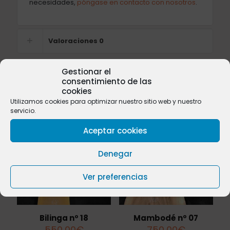
necesidades,
póngase en contacto con nosotros
.
Valoraciones
0
Gestionar el
consentimiento de las
cookies
Productos relacionados
Utilizamos cookies para optimizar nuestro sitio web y nuestro
servicio.
Aceptar cookies
Denegar
Ver preferencias
Bilinga nº 18
Mambodé nº 07
550,00
€
750,00
€