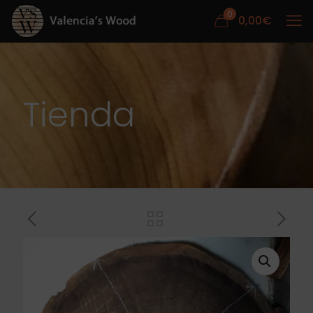
0
0,00
€
Tienda