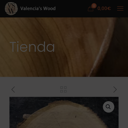
0
0,00
€
Tienda