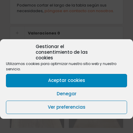
Podemos cortar el largo de la tabla según sus
necesidades,
póngase en contacto con nosotros
.
Valoraciones
0
Gestionar el
consentimiento de las
cookies
Productos relacionados
Utilizamos cookies para optimizar nuestro sitio web y nuestro
servicio.
Aceptar cookies
Denegar
Sold
Sold
out
out
Ver preferencias