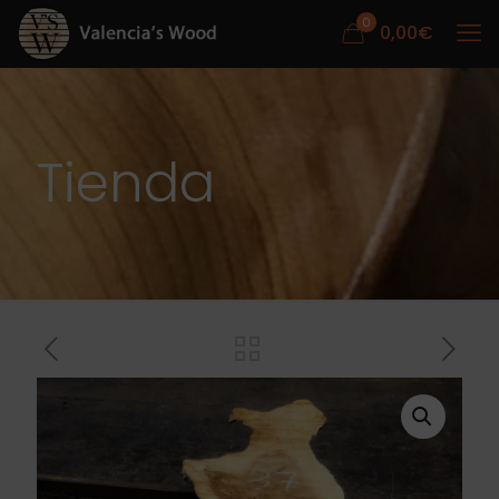
0
0,00
€
Tienda