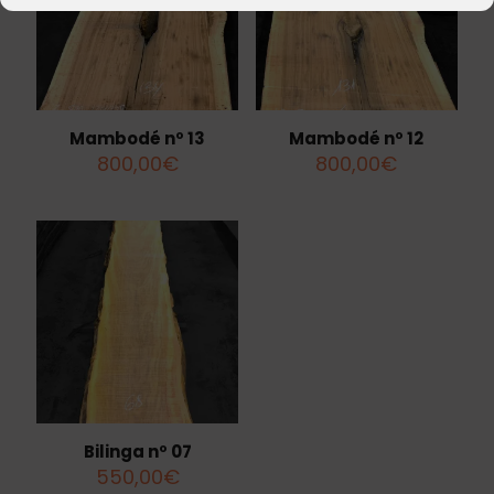
Mambodé nº 13
Mambodé nº 12
800,00
€
800,00
€
Bilinga nº 07
550,00
€