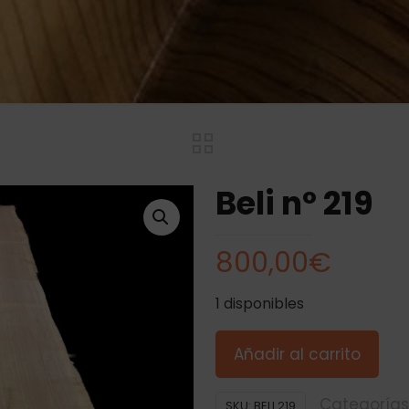
Beli nº 219
800,00
€
1 disponibles
Añadir al carrito
Categorías
SKU:
BELI 219