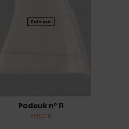
Sold out
Padouk nº 11
250,00
€