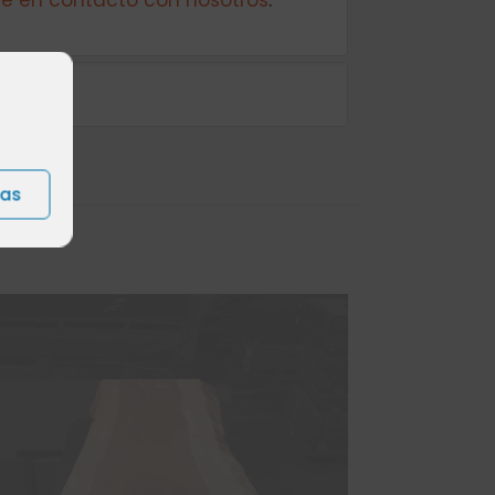
e en contacto con nosotros
.
ias