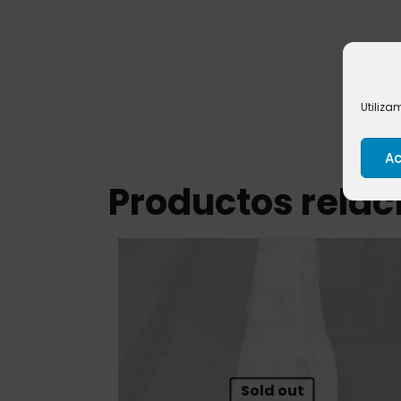
Utiliza
Ac
Productos rela
Sold out