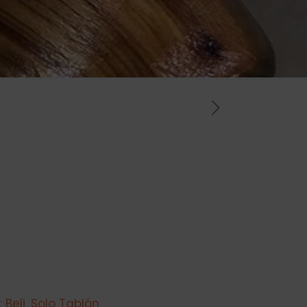
:
Beli
,
Solo Tablón