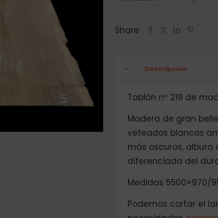
Share
Descripción
Tablón nº 219 de made
Madera de gran belle
veteados blancos ama
más oscuros, albura
diferenciada del du
Medidas 5500×970/9
Podemos cortar el la