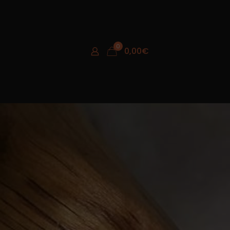
0
0,00
€