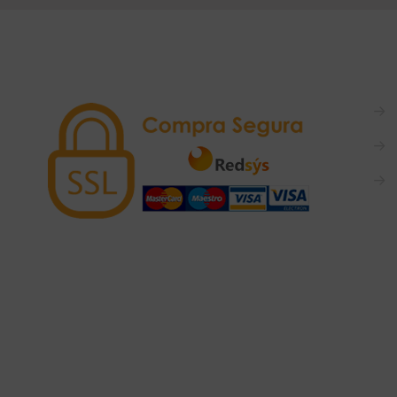
→
→
→