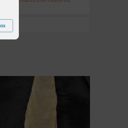
e en contacto con nosotros
.
ias