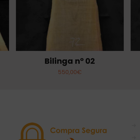
Bilinga nº 02
550,00
€
→
→