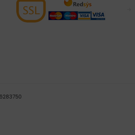
→
B46283750