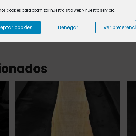
necesidades,
póngas
mos cookies para optimizar nuestro sitio web y nuestro servicio.
Valoraciones
0
eptar cookies
Denegar
Ver preferenc
cionados