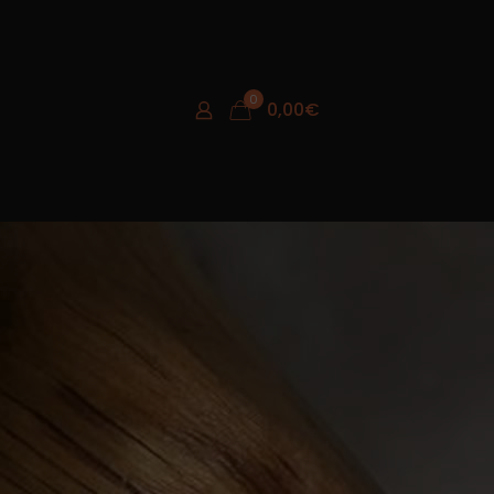
0
0,00
€