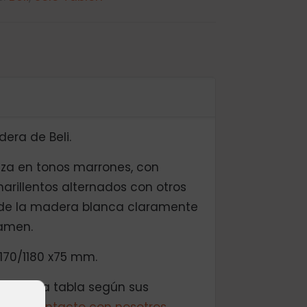
era de Beli.
za en tonos marrones, con
rillentos alternados con otros
 de la madera blanca claramente
ramen.
170/1180 x75 mm.
rgo de la tabla según sus