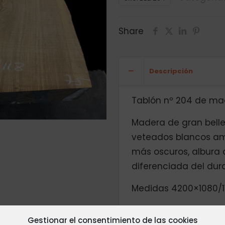
Share
Descripción
Tablón nº 204 de mad
Madera de gran belle
veteados blancos ama
más oscuros, albura
diferenciada del du
Medidas 4200×1080/1
Podemos cortar el la
Gestionar el consentimiento de las cookies