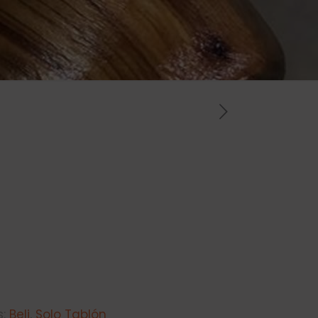
s:
Beli
,
Solo Tablón