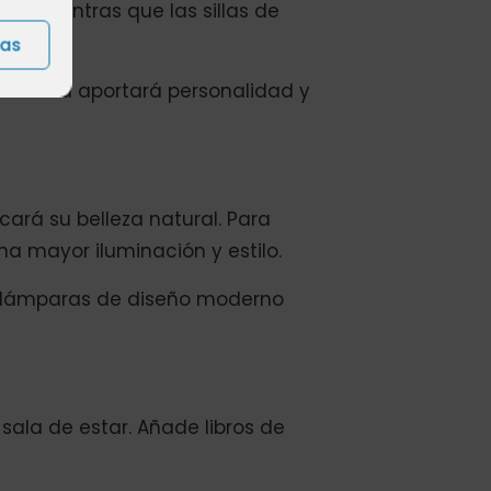
ión, mientras que las sillas de
ias
ta mezcla aportará personalidad y
cará su belleza natural. Para
a mayor iluminación y estilo.
s lámparas de diseño moderno
ala de estar. Añade libros de