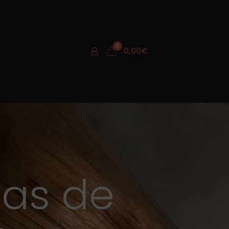
0
0,00
€
as de