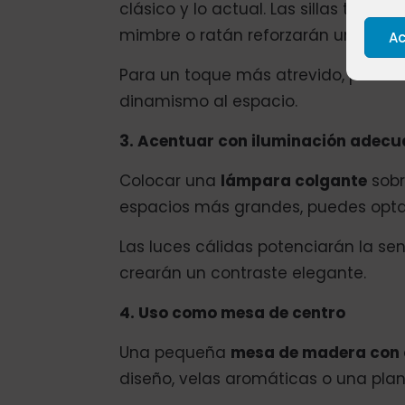
clásico y lo actual. Las sillas tapiz
mimbre o ratán reforzarán un ambie
Ac
Para un toque más atrevido, puedes o
dinamismo al espacio.
3. Acentuar con iluminación adec
Colocar una
lámpara colgante
sobr
espacios más grandes, puedes optar
Las luces cálidas potenciarán la 
crearán un contraste elegante.
4. Uso como mesa de centro
Una pequeña
mesa de madera con 
diseño, velas aromáticas o una pla