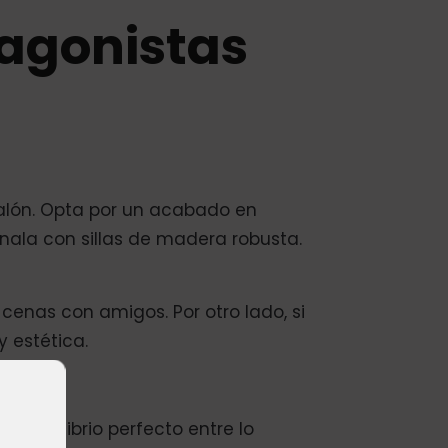
agonistas
salón. Opta por un acabado en
ínala con sillas de madera robusta.
cenas con amigos. Por otro lado, si
 estética.
 equilibrio perfecto entre lo