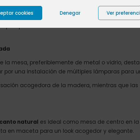
adas en tonos beige, gris o negro aportarán sofisticac
nte más relajado.
eptar cookies
Denegar
Ver preferenc
ptar por sillas de diferentes estilos o colores. Es
uada
e la mesa, preferiblemente de metal o vidrio, desta
 por una instalación de múltiples lámparas para un
sensación acogedora de la madera, mientras que la
canto natural
es ideal como mesa de centro en la s
nta en maceta para un look acogedor y elegante.