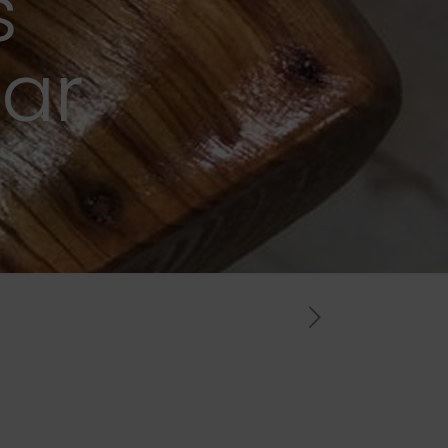
s
gar