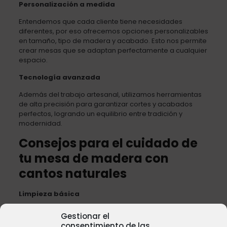
Personalización a medida
Entendemos que cada cliente tiene necesidades
diferentes, por eso ofrecemos opciones personalizables
en tamaño, tipo de madera y acabado. Esto nos permite
crear mesas que se adaptan perfectamente a cualquier
espacio.
Tecnología avanzada
Además del trabajo artesanal, utilizamos herramientas
de alta precisión para garantizar cortes y acabados
perfectos, logrando un equilibrio entre tradición y
modernidad.
Consejos para el cuidado de
tu mesa de madera con
cantos naturales
Limpieza básica
Usa un paño suave y húmedo para eliminar el polvo.
Gestionar el
consentimiento de las
Evita productos químicos agresivos que puedan