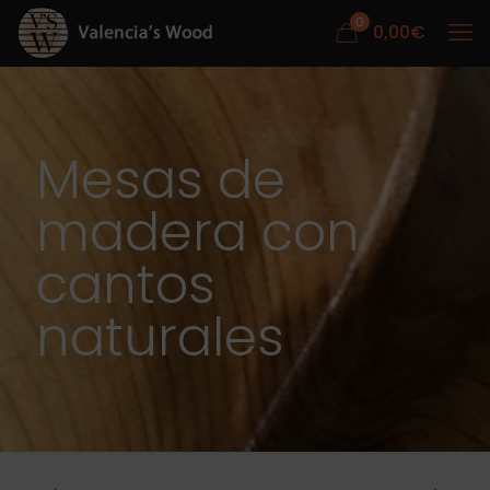
0
0,00
€
Mesas de
madera con
cantos
naturales