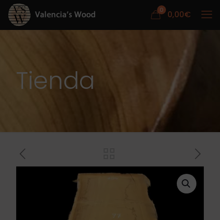
0
0,00
€
Tienda