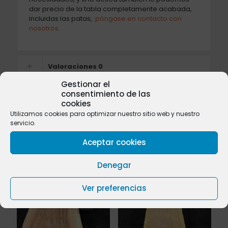
dar precio de la tabla completamente acabada,
incluidas las patas,
póngase en contacto con
nosotros
.
Valoraciones
0
Gestionar el
consentimiento de las
cookies
Utilizamos cookies para optimizar nuestro sitio web y nuestro
Productos relacionados
servicio.
Aceptar cookies
Denegar
Ver preferencias