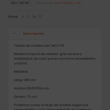
SKU:
TALI 50
Categorías:
Solo Tablón
,
Talí
Share
Descripción
Tablón de madera de Talí nº 50
Madera tropical de calidad gran dureza y
estabilidad, de color pardo con tonos amarillentos
y rojizos.
Medidas:
Largo 305 cm
Anchos 100/97/104 cm
Grueso 7.5 cm.
Podemos cortar el largo de la tabla según sus
necesidades, y si lo desea también le podemos