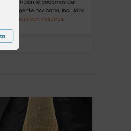
desea también le podemos dar
completamente acabada, incluidas
n contacto con nosotros
.
ias