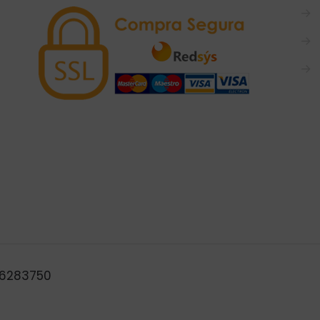
→
→
→
B46283750