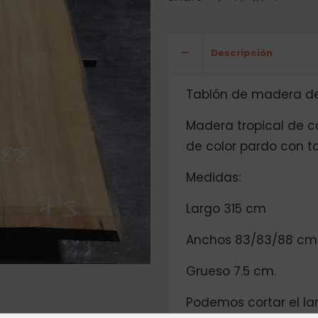
Descripción
Tablón de madera de T
Madera tropical de c
de color pardo con to
Medidas:
Largo 315 cm
Anchos 83/83/88 cm
Grueso 7.5 cm.
Podemos cortar el la