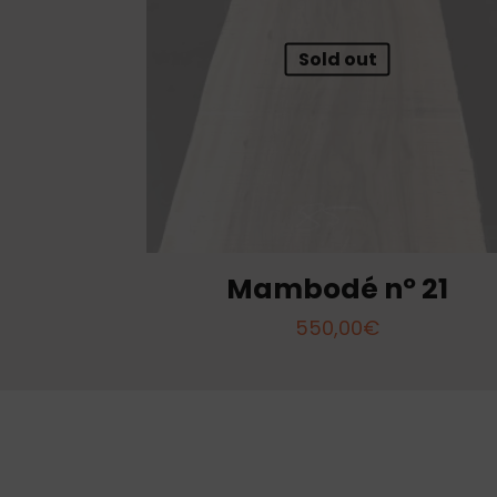
Sold out
Mambodé nº 21
550,00
€