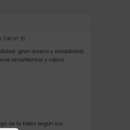
alí nº 21.
alidad gran dureza y estabilidad,
nos amarillentos y rojizos.
rgo de la tabla según sus