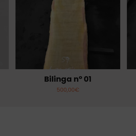
Bilinga nº 01
500,00
€