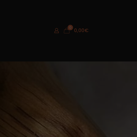
0
0,00
€