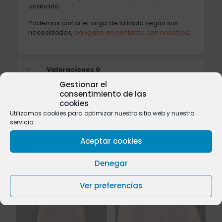
acabado.
Podemos cortar el largo de la tabla según sus
necesidades,
póngase en contacto con nosotros
.
Valoraciones
0
Gestionar el
consentimiento de las
cookies
Utilizamos cookies para optimizar nuestro sitio web y nuestro
Productos relacionados
servicio.
Aceptar cookies
Denegar
Sold
Sold
out
out
Ver preferencias