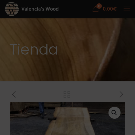
0
0,00
€
Tienda