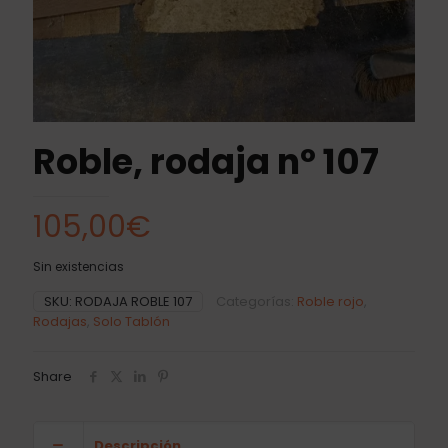
Roble, rodaja nº 107
105,00
€
Sin existencias
SKU:
RODAJA ROBLE 107
Categorías:
Roble rojo
,
Rodajas
,
Solo Tablón
Share
Descripción