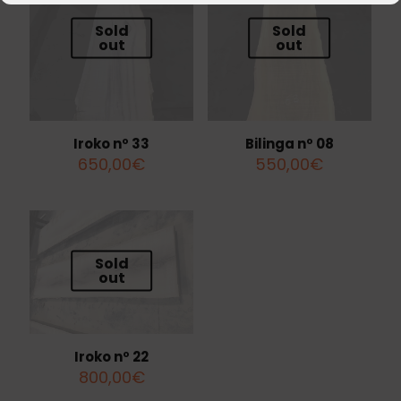
Sold
Sold
out
out
Iroko nº 33
Bilinga nº 08
650,00
€
550,00
€
Sold
out
Iroko nº 22
800,00
€