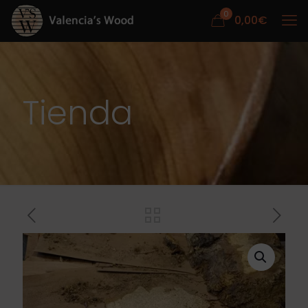
0
0,00
€
Tienda