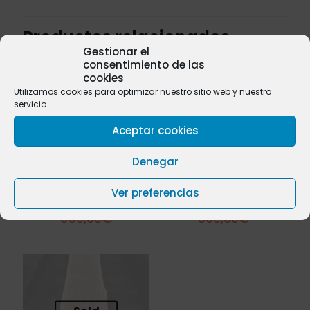
Productos relacionados
Gestionar el
consentimiento de las
cookies
Utilizamos cookies para optimizar nuestro sitio web y nuestro
servicio.
Sold
Sold
out
out
Aceptar cookies
Denegar
Ver preferencias
Iroko nº 33
Iroko nº 24
650,00
€
800,00
€