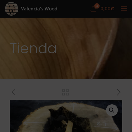
0
0,00
€
Tienda