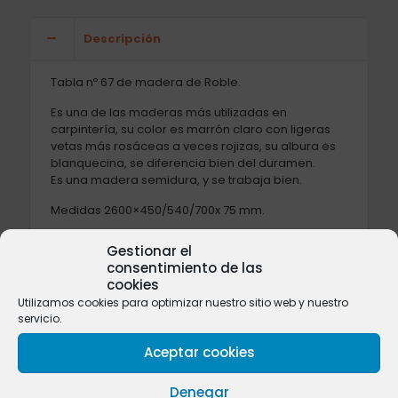
Descripción
Tabla nº 67 de madera de Roble.
Es una de las maderas más utilizadas en
carpintería, su color es marrón claro con ligeras
vetas más rosáceas a veces rojizas, su albura es
blanquecina, se diferencia bien del duramen.
Es una madera semidura, y se trabaja bien.
Medidas 2600×450/540/700x 75 mm.
Podemos cortar el largo de la tabla según sus
Gestionar el
necesidades,
póngase en contacto con nosotros
.
consentimiento de las
cookies
Utilizamos cookies para optimizar nuestro sitio web y nuestro
servicio.
Valoraciones
0
Aceptar cookies
Denegar