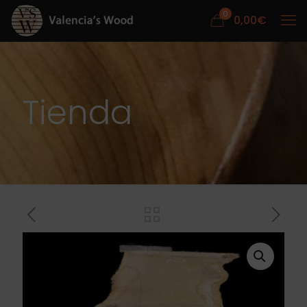
0
0,00
€
Tienda