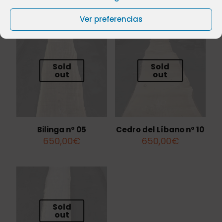
Productos relacionados
Ver preferencias
Sold
Sold
out
out
Bilinga nº 05
Cedro del Líbano nº 10
650,00
€
650,00
€
Sold
out