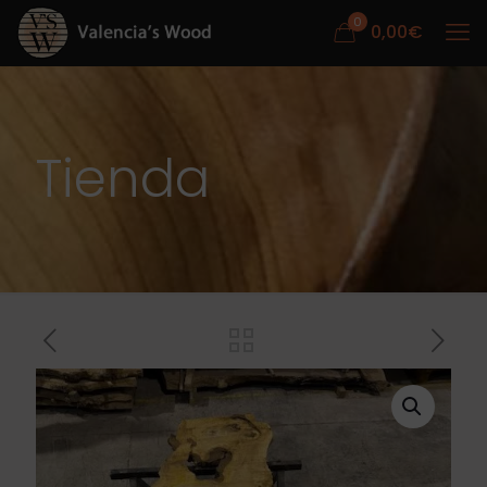
0
0,00
€
Tienda