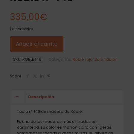
335,00
€
1 disponibles
Añadir al carrito
SKU:
ROBLE 146
Categorías:
Roble rojo
,
Solo Tablón
Share
Descripción
Tabla nº 146 de madera de Roble.
Es una de las maderas más utilizadas en
carpintería, su color es marrón claro con ligeras
vetas más rosáceas a veces rojizas, su albura es