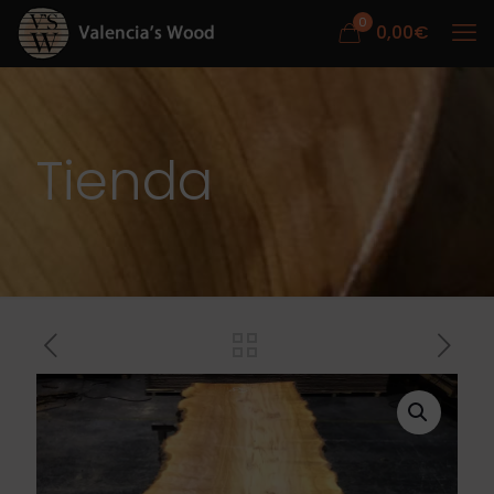
0
0,00
€
Tienda