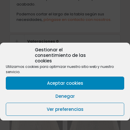
acabado.
Podemos cortar el largo de la tabla según sus
necesidades,
póngase en contacto con nosotros
.
Valoraciones
0
Gestionar el
consentimiento de las
cookies
Utilizamos cookies para optimizar nuestro sitio web y nuestro
Productos relacionados
servicio.
Aceptar cookies
Denegar
Sold
Sold
out
out
Ver preferencias