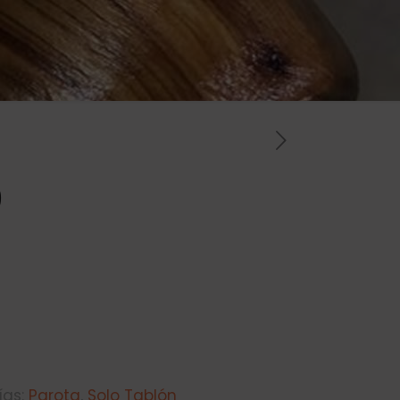
9
ías:
Parota
,
Solo Tablón