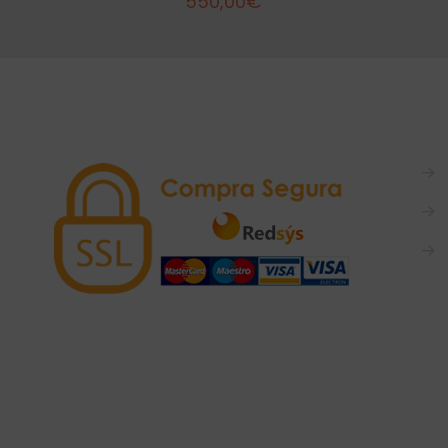
550,00
€
→
→
→