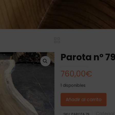
Parota nº 7
760,00
€
1 disponibles
Añadir al carrito
Categor
SKU:
PAROTA 79