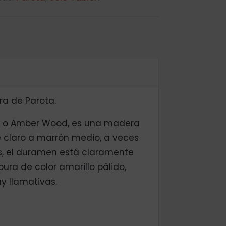
a de Parota.
a o Amber Wood, es una madera
fé claro a marrón medio, a veces
os, el duramen está claramente
bura de color amarillo pálido,
y llamativas.