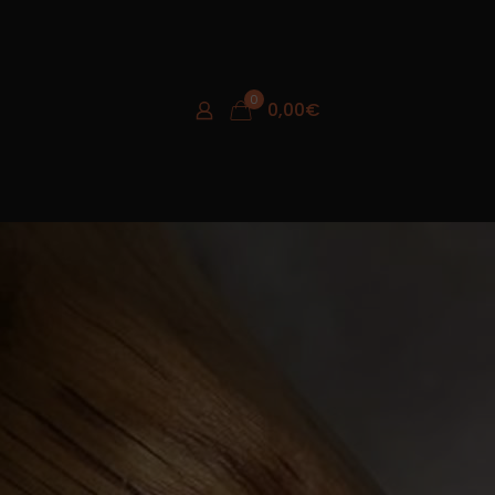
0
0,00
€