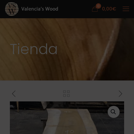
0
0,00
€
Tienda