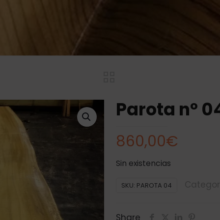
Parota nº 0
860,00
€
Sin existencias
Categor
SKU:
PAROTA 04
Share