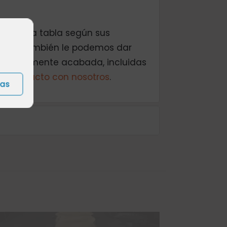
rgo de la tabla según sus
desea también le podemos dar
completamente acabada, incluidas
n contacto con nosotros
.
ias