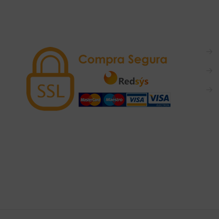
→
→
→