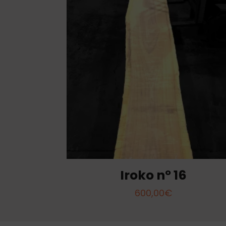
Iroko nº 16
600,00
€