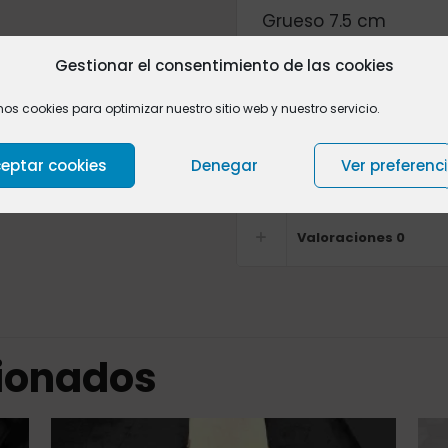
Grueso 7.5 cm
Podemos cortar el la
Gestionar el consentimiento de las cookies
necesidades,y si lo 
mos cookies para optimizar nuestro sitio web y nuestro servicio.
precio de la tabla 
las patas,
póngase e
eptar cookies
Denegar
Ver preferenc
Valoraciones
0
cionados