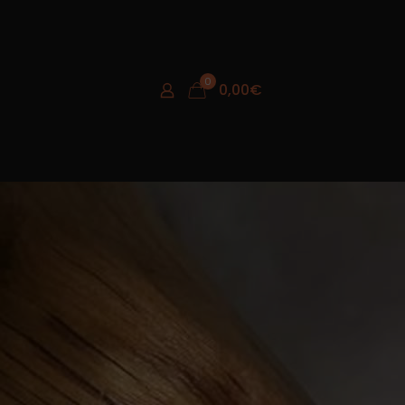
0
0,00
€