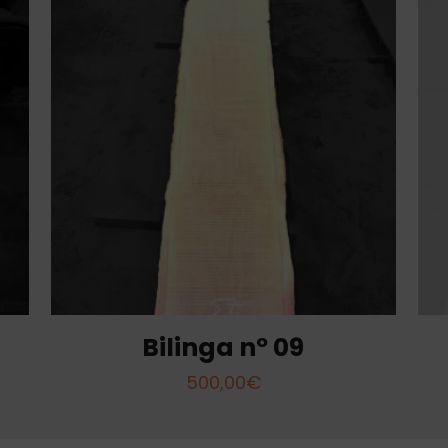
Bilinga nº 09
500,00
€