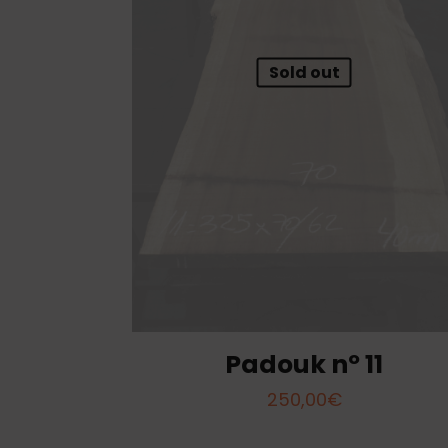
Sold out
Padouk nº 11
250,00
€