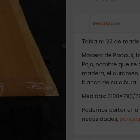
Descripción
Tabla nº 22 de made
Madera de Padouk, 
Rojo, nombre que se d
madera, el duramen e
blanco de su albura.
Medidas: 3100×790/7
Podemos cortar el la
necesidades,
póngas