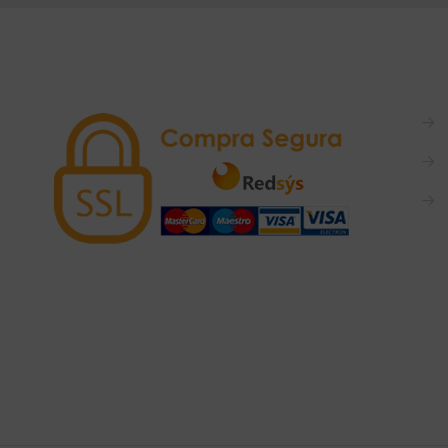
→
→
→