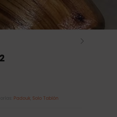
2
orías:
Padouk
,
Solo Tablón