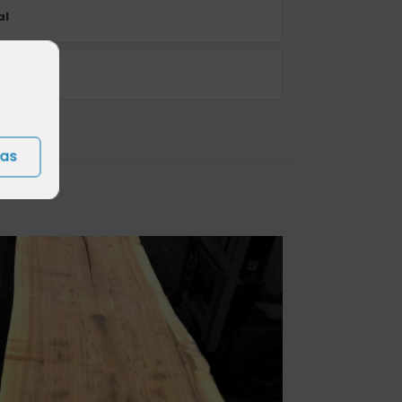
al
ias