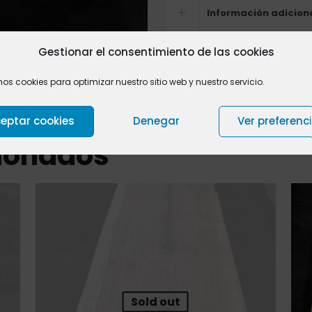
Información adicion
Gestionar el consentimiento de las cookies
Valoraciones
0
mos cookies para optimizar nuestro sitio web y nuestro servicio.
eptar cookies
Denegar
Ver preferenc
cionados
Sold out