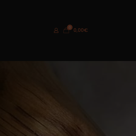
0
0,00
€