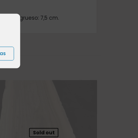
/75cm, grueso: 7,5 cm.
ias
Sold out