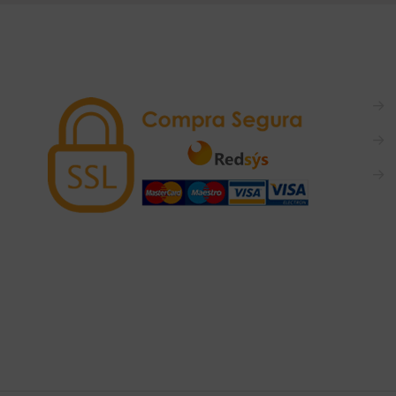
→
→
→