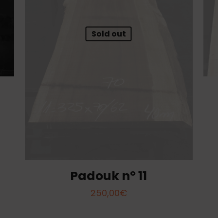
Sold out
Padouk nº 11
250,00
€