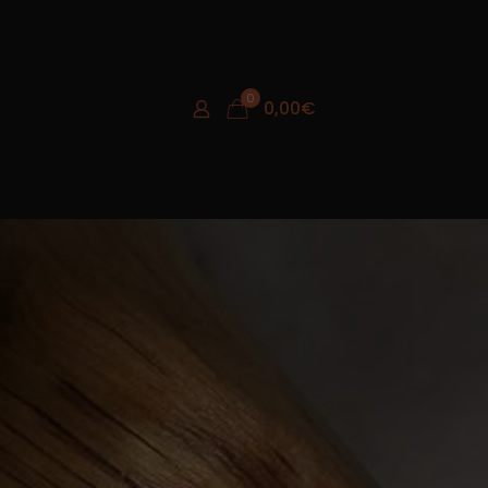
0
0,00
€