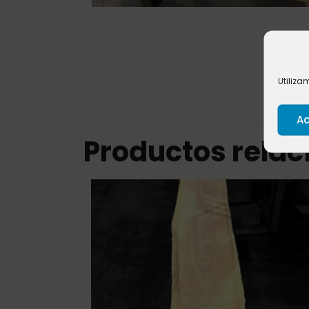
Utiliza
Ac
Productos rela