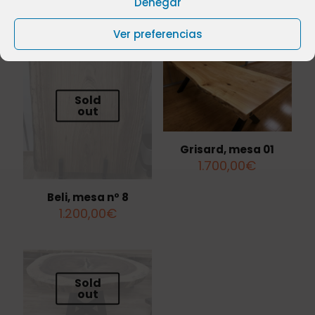
Denegar
Productos relacionados
Ver preferencias
Sold
out
Grisard, mesa 01
1.700,00
€
Beli, mesa nº 8
1.200,00
€
Sold
out