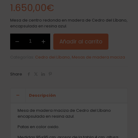
1.650,00
€
Mesa de centro redonda en madera de Cedro del Líbano,
encapsulada en resina azul.
Cedro
Añadir al carrito
del
Líbano,
mesa
Categorías:
Cedro del Líbano
,
Mesas de madera maciza
redonda
centro.
cantidad
Share
Descripción
Mesa de madera maciza de Cedro del Líbano
encapsulada en resina azul.
Patas en color oxido.
Medidas 95×95 cm, grosor de la tabla 4 cm, altura