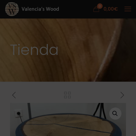
0
0,00
€
Tienda