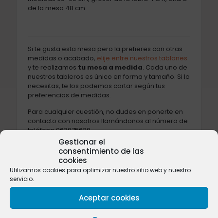
de la mesa 48 cm.
Si te gusta esta mesa pero la prefieres con otras
medidas o acabado,
elije entre nuestros tablones
y te realizamos
tu mesa a medida
. Cada uno de
nuestros tableros es único en forma y tamaño. Si lo
necesitas, te los podemos cortar según tus
preferencias de medidas.
Para cualquier cuestión, no dudes en ponerte en
contacto con nosotros llamándonos al número de
teléfono 963975629.
Gestionar el
consentimiento de las
cookies
Utilizamos cookies para optimizar nuestro sitio web y nuestro
Valoraciones
0
servicio.
Aceptar cookies