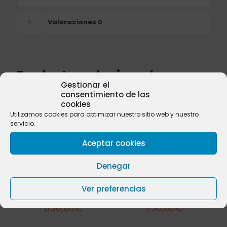
Valoraciones
0
Productos relacionados
Gestionar el
consentimiento de las
cookies
Utilizamos cookies para optimizar nuestro sitio web y nuestro
servicio.
Aceptar cookies
Denegar
Ver preferencias
Bilinga nº 17
Mambodé nº 07
650,00
€
750,00
€