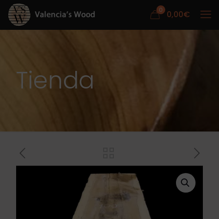
0
0,00
€
Tienda