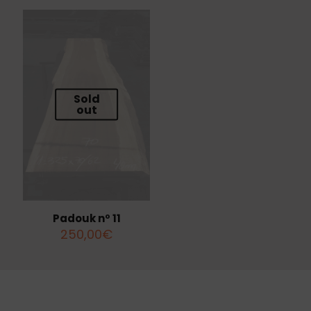
Sold
out
Padouk nº 11
250,00
€