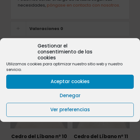
necesidades,
póngase en contacto con nosotros
.
Valoraciones
0
Gestionar el
consentimiento de las
cookies
Productos relacionados
Utilizamos cookies para optimizar nuestro sitio web y nuestro
servicio.
Aceptar cookies
Denegar
Sold
Sold
out
out
Ver preferencias
Cedro del Líbano nº 10
Cedro del Líbano nº 11