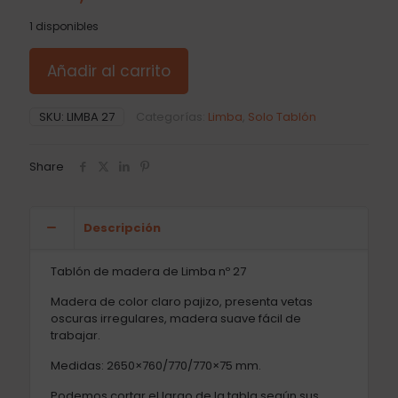
1 disponibles
Añadir al carrito
SKU:
LIMBA 27
Categorías:
Limba
,
Solo Tablón
Share
Descripción
Tablón de madera de Limba nº 27
Madera de color claro pajizo, presenta vetas
oscuras irregulares, madera suave fácil de
trabajar.
Medidas: 2650×760/770/770×75 mm.
Podemos cortar el largo de la tabla según sus