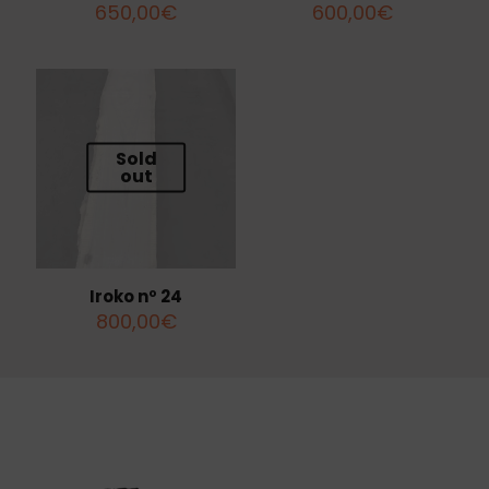
650,00
€
600,00
€
Sold
out
Iroko nº 24
800,00
€