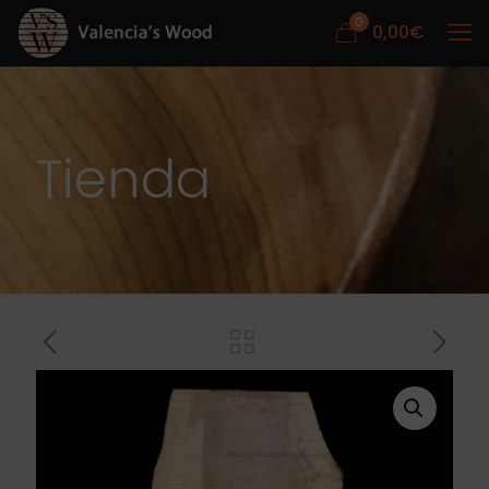
0
0,00
€
Tienda