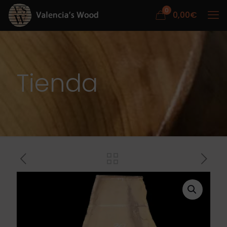
0
0,00
€
Tienda