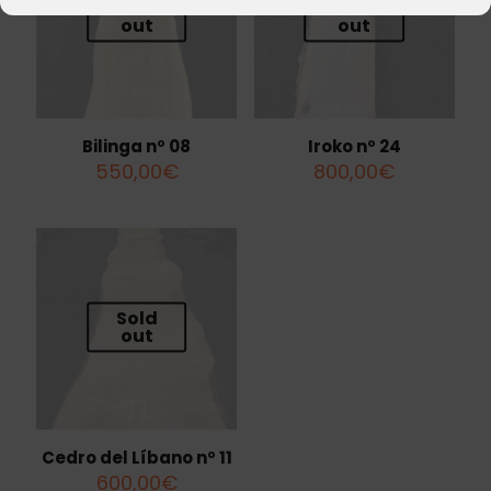
Sold
Sold
out
out
Bilinga nº 08
Iroko nº 24
550,00
€
800,00
€
Sold
out
Cedro del Líbano nº 11
600,00
€