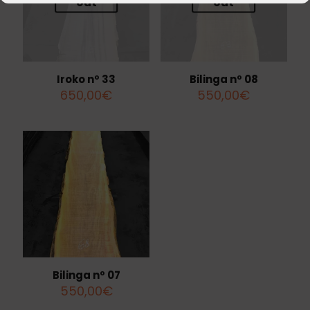
out
out
Iroko nº 33
Bilinga nº 08
650,00
€
550,00
€
Bilinga nº 07
550,00
€