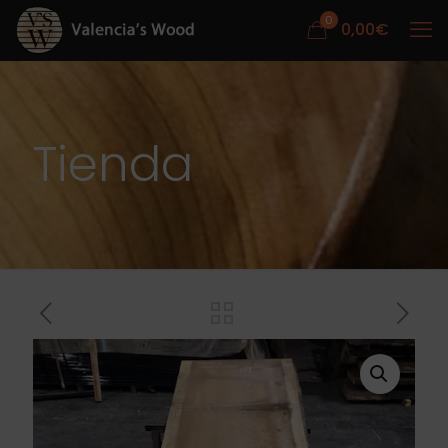
0
0,00
€
Tienda