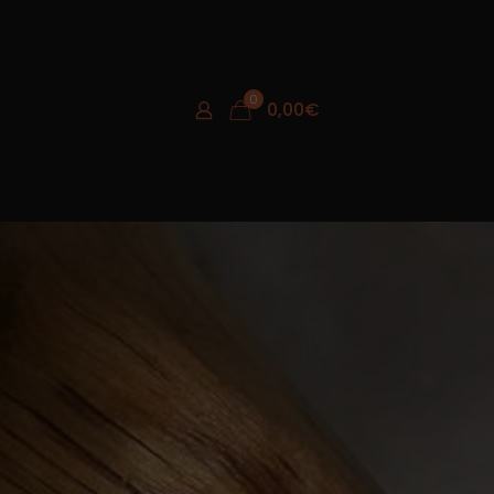
0
0,00
€