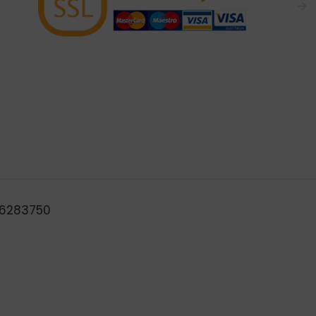
→
B46283750