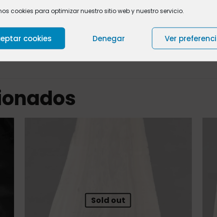
mos cookies para optimizar nuestro sitio web y nuestro servicio.
Valoraciones
0
eptar cookies
Denegar
Ver preferenc
cionados
Sold out