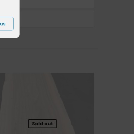
ias
Sold out