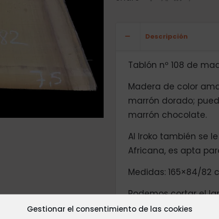
Descripción
Tablón nº 108 de mad
Madera de color amar
marrón dorado; pued
marrón chocolate.
Al Iroko también se 
Africana, es apta para
Medidas: 165×84/82 c
Podemos cortar el la
necesidades,
póngas
Gestionar el consentimiento de las cookies