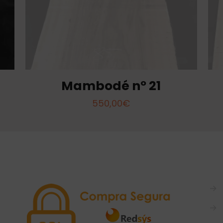
Mambodé nº 21
550,00
€
→
→