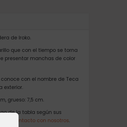
era de Iroko.
illo que con el tiempo se torna
e presentar manchas de color
le conoce con el nombre de Teca
 exterior.
m, grueso: 7,5 cm.
rgo de la tabla según sus
e en contacto con nosotros
.