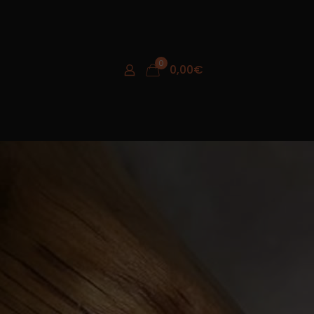
0
0,00
€