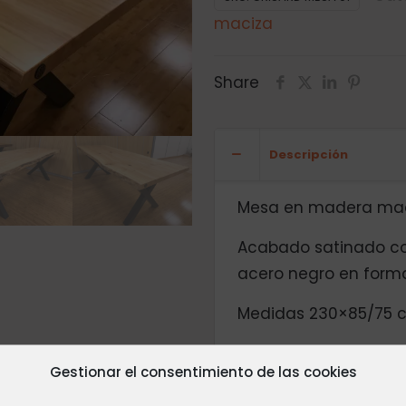
maciza
Share
Descripción
Mesa en madera maciz
Acabado satinado co
acero negro en forma
Medidas 230×85/75 cm
Gestionar el consentimiento de las cookies