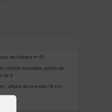
a de Grisard nº 01.
n cantos naturales, patas de
 de X.
 , altura de la mesa 76 cm.