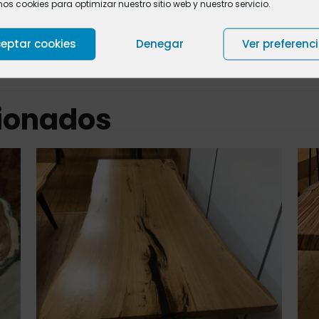
mos cookies para optimizar nuestro sitio web y nuestro servicio.
Valoraciones
0
eptar cookies
Denegar
Ver preferenc
cionados