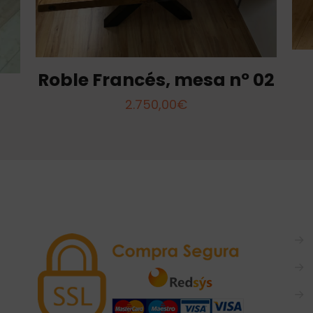
Roble Francés, mesa nº 02
2.750,00
€
→
→
→