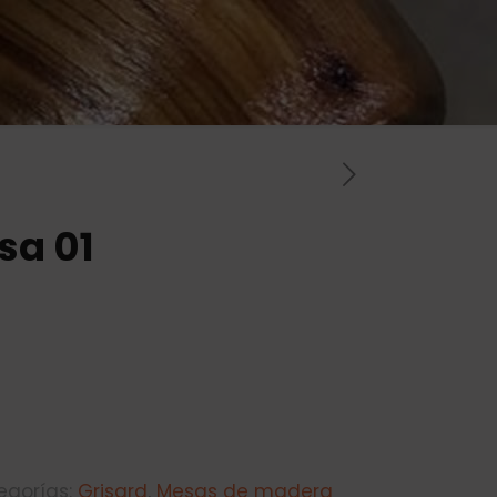
sa 01
egorías:
Grisard
,
Mesas de madera