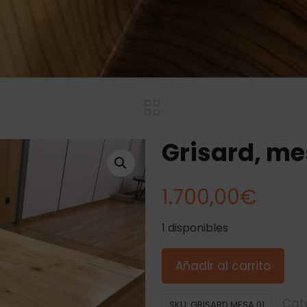
Grisard, me
1.700,00
€
1 disponibles
Añadir al carrito
Cat
SKU:
GRISARD MESA 01