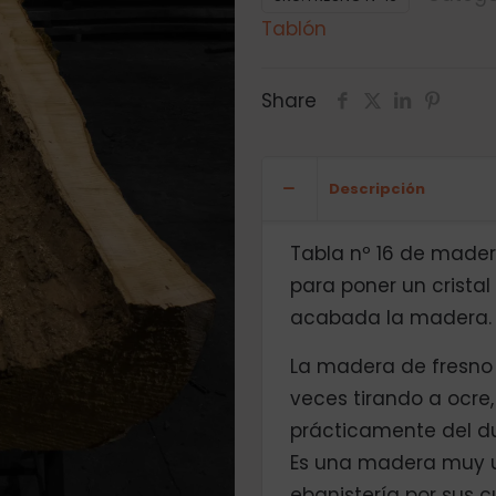
Tablón
Share
Descripción
Tabla nº 16 de mader
para poner un crista
acabada la madera.
La madera de fresno 
veces tirando a ocre,
prácticamente del d
Es una madera muy ut
ebanistería por sus 