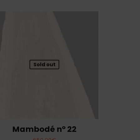
Sold out
Mambodé nº 22