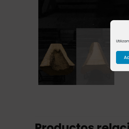
Utiliza
Ac
Productos rela