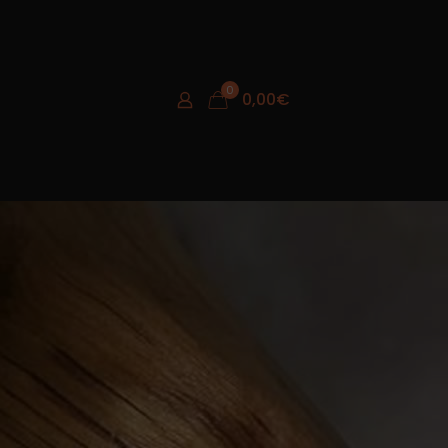
0
0,00
€