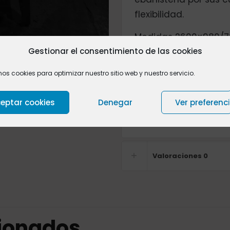
flexibilidad.
Medidas 2600×980/
Gestionar el consentimiento de las cookies
Precio de la madera si
acabada, pregúntano
mos cookies para optimizar nuestro sitio web y nuestro servicio.
Podemos cortar el la
eptar cookies
Denegar
Ver preferenc
necesidades,
póngas
Valoraciones
0
cionados