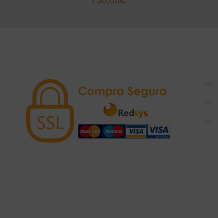
750,00
€
→
→
→