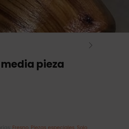
6 media pieza
rías:
Fresno
,
Piezas especiales
,
Solo