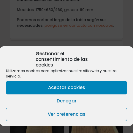
Medidas: 1750×680/460, grueso: 60 mm.
Podemos cortar el largo de la tabla según sus
necesidades,
póngase en contacto con nosotros
.
Valoraciones
0
Gestionar el
consentimiento de las
cookies
Utilizamos cookies para optimizar nuestro sitio web y nuestro
servicio.
Productos relacionados
Aceptar cookies
Denegar
Ver preferencias