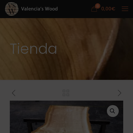
0
0,00
€
Tienda