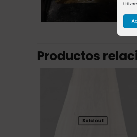
Utiliza
Ac
Productos rela
Sold out