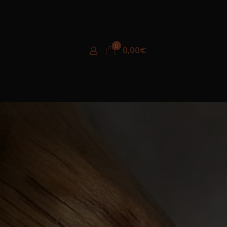
0
0,00
€