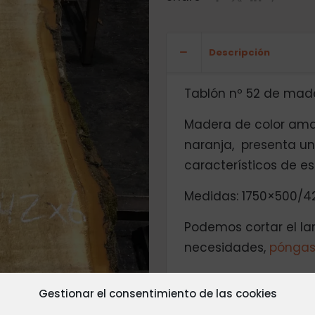
Descripción
Tablón nº 52 de mad
Madera de color amar
naranja, presenta un
característicos de e
Medidas: 1750×500/42
Podemos cortar el la
necesidades,
póngas
Gestionar el consentimiento de las cookies
Valoraciones
0