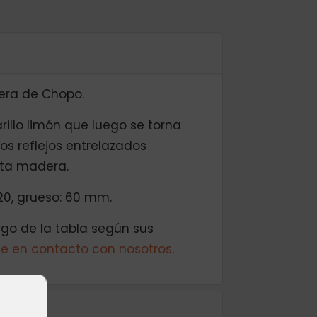
era de Chopo.
illo limón que luego se torna
os reflejos entrelazados
sta madera.
0, grueso: 60 mm.
rgo de la tabla según sus
e en contacto con nosotros
.