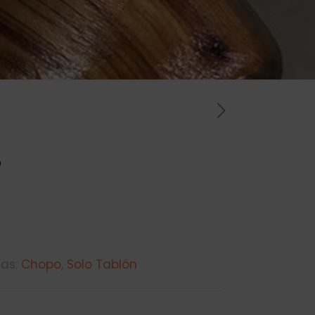
2
ías:
Chopo
,
Solo Tablón