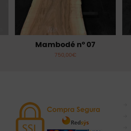
Mambodé nº 07
750,00
€
→
→
→