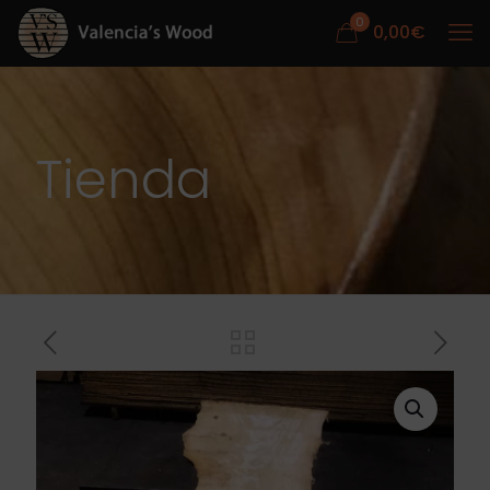
0
0,00
€
Tienda