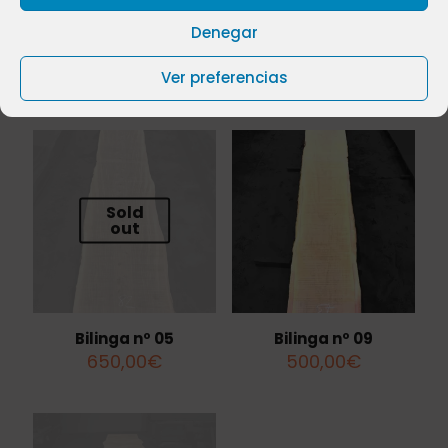
Denegar
Ver preferencias
Productos relacionados
Sold
out
Bilinga nº 05
Bilinga nº 09
650,00
€
500,00
€