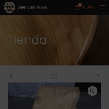
0
0,00
€
Tienda