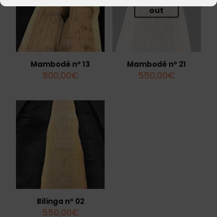
Sold
out
Mambodé nº 13
Mambodé nº 21
800,00
€
550,00
€
Bilinga nº 02
550,00
€