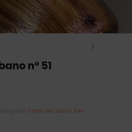
bano nº 51
ategorías:
Cedro del Líbano
,
Solo