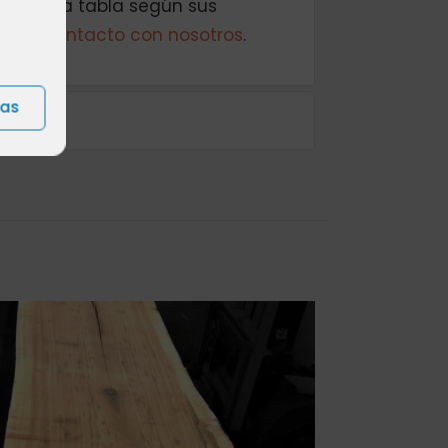
rgo de la tabla según sus
e en contacto con nosotros
.
ias