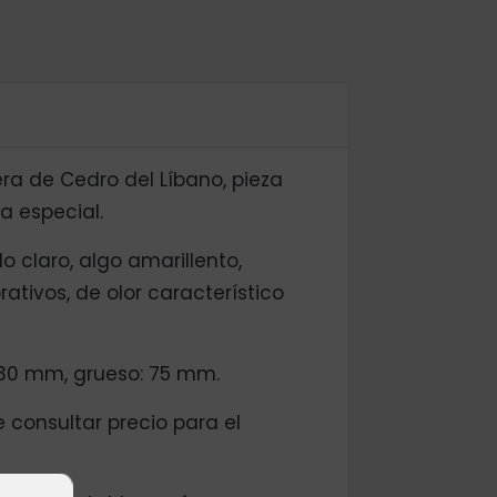
ra de Cedro del Líbano, pieza
 especial.
 claro, algo amarillento,
tivos, de olor característico
30 mm, grueso: 75 mm.
 consultar precio para el