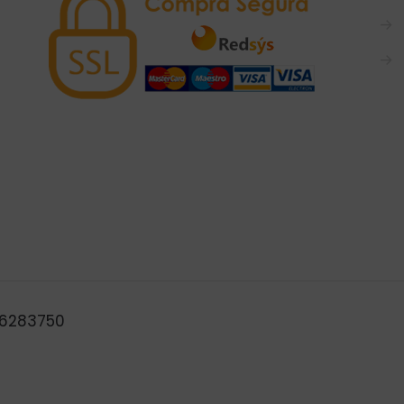
→
→
B46283750