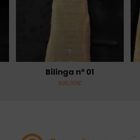
Bilinga nº 01
500,00
€
→