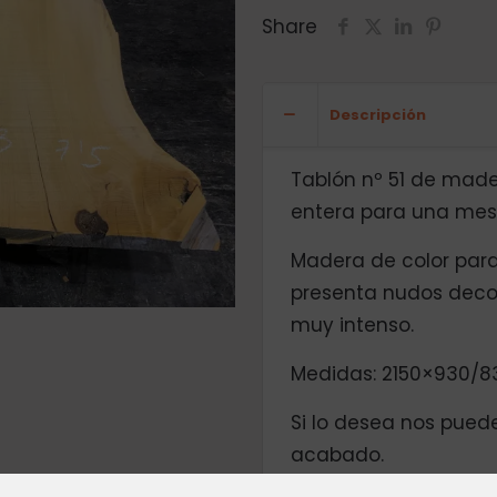
Share
Descripción
Tablón nº 51 de made
entera para una mesa
Madera de color pardo
presenta nudos decora
muy intenso.
Medidas: 2150×930/8
Si lo desea nos puede
acabado.