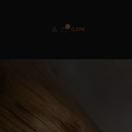
0
0,00
€