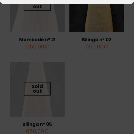
Sold
out
Mambodé nº 21
Bilinga nº 02
550,00
€
550,00
€
Sold
out
Bilinga nº 05
650,00
€