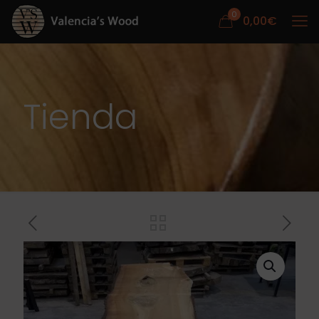
0
0,00
€
Tienda