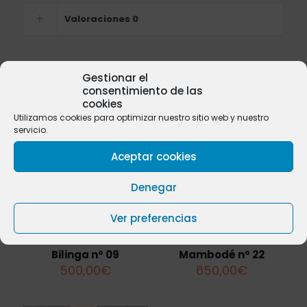
Valoraciones
0
Gestionar el
Productos relacionados
consentimiento de las
cookies
Utilizamos cookies para optimizar nuestro sitio web y nuestro
servicio.
Aceptar cookies
Sold
out
Denegar
Ver preferencias
Bilinga nº 09
Mambodé nº 22
500,00
€
650,00
€