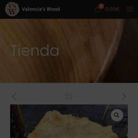
0
0,00
€
Tienda