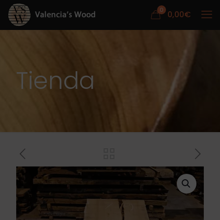
0
0,00
€
Tienda