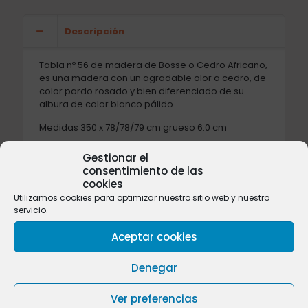
Descripción
Tabla nº 56 de madera de Bosse o Cedro Africano,
es una madera con un agradable olor a cedro, de
color pardo rosado y bien diferenciado de su
albura de color blanco pálido.
Medidas 350 x 78/78/79 cm grueso 6.0 cm
Podemos cortar el largo de la tabla según sus
Gestionar el
necesidades,
póngase en contacto con nosotros
.
consentimiento de las
cookies
Utilizamos cookies para optimizar nuestro sitio web y nuestro
servicio.
Aceptar cookies
Productos relacionados
Denegar
Ver preferencias