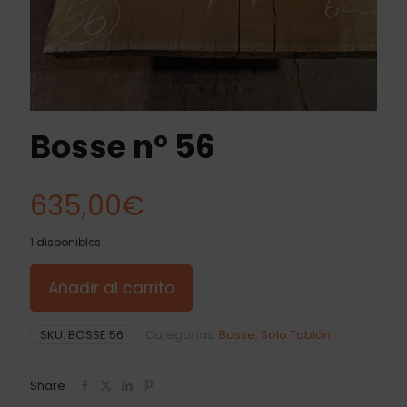
Bosse nº 56
635,00
€
1 disponibles
Añadir al carrito
SKU:
BOSSE 56
Categorías:
Bosse
,
Solo Tablón
Share