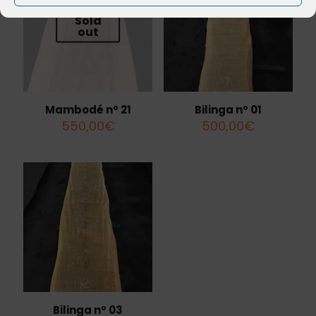
Sold
out
Mambodé nº 21
Bilinga nº 01
550,00
€
500,00
€
Bilinga nº 03