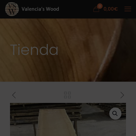
0
0,00
€
Tienda