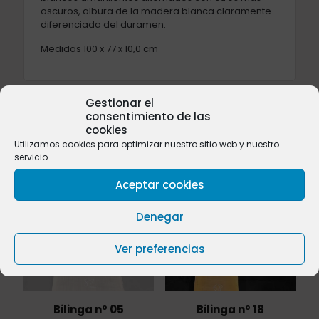
oscuros, albura de la madera blanca claramente
diferenciada del duramen.
Medidas 100 x 77 x 10,0 cm
Gestionar el
consentimiento de las
cookies
Productos relacionados
Utilizamos cookies para optimizar nuestro sitio web y nuestro
servicio.
Aceptar cookies
Denegar
Sold
out
Ver preferencias
Bilinga nº 05
Bilinga nº 18