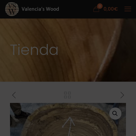
0
0,00
€
Tienda