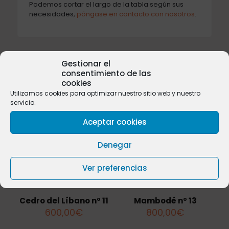
Podemos cortar el largo de la tabla según sus
necesidades,
póngase en contacto con nosotros
.
Gestionar el
consentimiento de las
Productos relacionados
cookies
Utilizamos cookies para optimizar nuestro sitio web y nuestro
servicio.
Aceptar cookies
Sold
out
Denegar
Ver preferencias
Cedro del Líbano nº 11
Mambodé nº 13
600,00
€
800,00
€