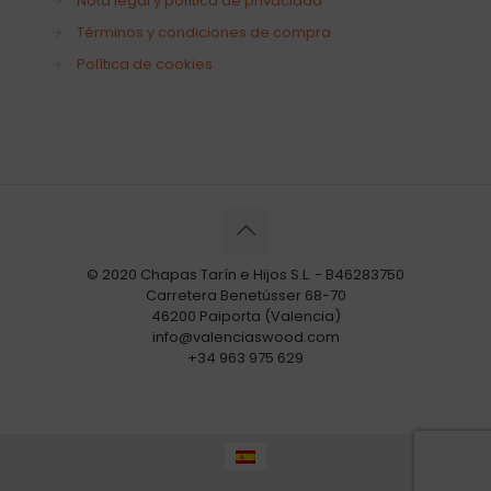
→
Nota legal y política de privacidad
→
Términos y condiciones de compra
→
Política de cookies
© 2020 Chapas Tarín e Hijos S.L. - B46283750
Carretera Benetússer 68-70
46200 Paiporta (Valencia)
info@valenciaswood.com
+34 963 975 629