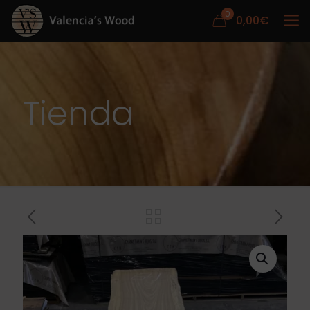
0
0,00
€
Tienda