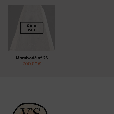
Sold
out
Mambodé nº 26
700,00
€