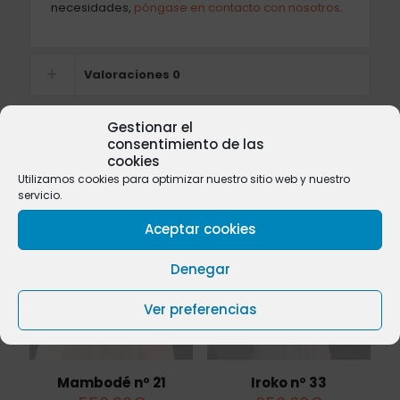
necesidades,
póngase en contacto con nosotros
.
Valoraciones
0
Gestionar el
consentimiento de las
cookies
Productos relacionados
Utilizamos cookies para optimizar nuestro sitio web y nuestro
servicio.
Aceptar cookies
Sold
Sold
Denegar
out
out
Ver preferencias
Mambodé nº 21
Iroko nº 33