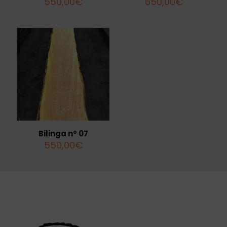
550,00
€
650,00
€
Bilinga nº 07
550,00
€