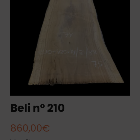
Beli nº 210
860,00
€