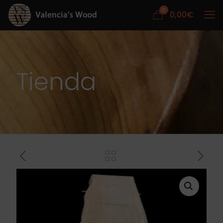
0
0,00
€
Tienda