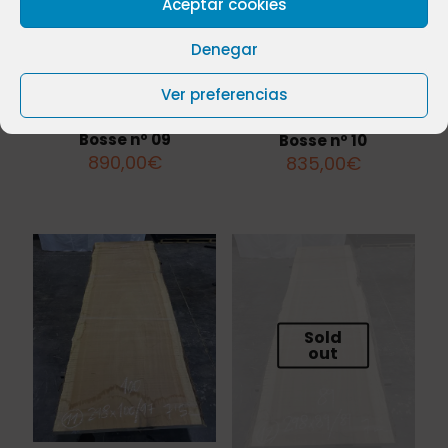
Aceptar cookies
Denegar
Ver preferencias
Bosse nº 09
Bosse nº 10
890,00
€
835,00
€
Sold
out