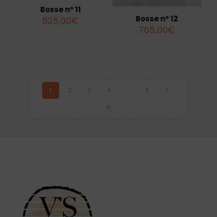
Bosse nº 11
Bosse nº 12
825,00
€
765,00
€
1
2
3
4
…
6
7
8